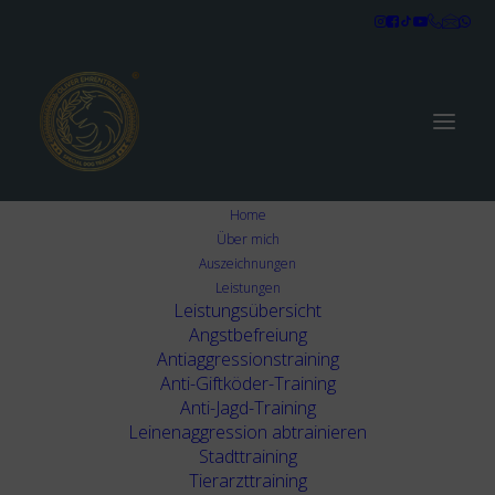
Home
Über mich
Auszeichnungen
Leistungen
Marco Koenig
Leistungsübersicht
Angstbefreiung
Antiaggressionstraining
Anti-Giftköder-Training
Anti-Jagd-Training
Zur Google Rezension Juni 2024
Leinenaggression abtrainieren
Stadttraining
Tierarzttraining