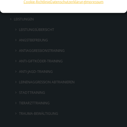
Cookie-Richtlinie
Datenschutzerklärung
Impressum
REFERENZEN
LEISTUNGEN
LEISTUNGSÜBERSICHT
ANGSTBEFREIUNG
ANTIAGGRESSIONSTRAINING
ANTI-GIFTKÖDER-TRAINING
ANTI-JAGD-TRAINING
LEINENAGGRESSION ABTRAINIEREN
STADTTRAINING
TIERARZTTRAINING
TRAUMA-BEWÄLTIGUNG