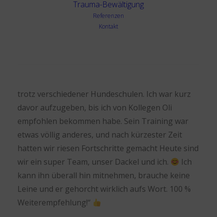
Trauma-Bewältigung
Referenzen
Kontakt
„Dank Oli habe ich einen neuen Hund!
Ich
Search
hatte mit unserem Rauhaardackel wirklich
massive Probleme bis hin zu Beißzwischenfällen,
trotz verschiedener Hundeschulen. Ich war kurz
davor aufzugeben, bis ich von Kollegen Oli
empfohlen bekommen habe. Sein Training war
etwas völlig anderes, und nach kürzester Zeit
hatten wir riesen Fortschritte gemacht Heute sind
wir ein super Team, unser Dackel und ich.
Ich
kann ihn überall hin mitnehmen, brauche keine
Leine und er gehorcht wirklich aufs Wort. 100 %
Weiterempfehlung!“