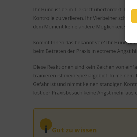
Ihr Hund ist beim Tierarzt überfordert. Du
Kontrolle zu verlieren. Ihr Vierbeiner schätzt 
dem Moment keine andere Möglichkeit sieht.
Kommt Ihnen das bekannt vor? Ihr Hund hat Pa
beim Betreten der Praxis in extreme Angst hi
Diese Reaktionen sind kein Zeichen von ein
trainieren
ist mein Spezialgebiet. In meinem T
Gefahr ist und nimmt keinen ständigen Kontro
löst der Praxisbesuch keine Angst mehr aus 
i
Gut zu wissen