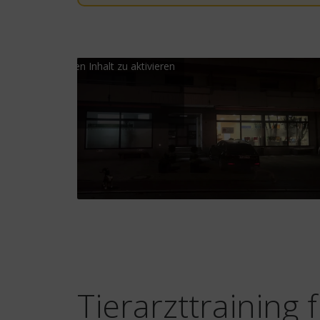
licke hier, um Marketing-Cookies zu
Klicke hie
ptieren und diesen Inhalt zu aktivieren
akzeptieren u
Tierarzttraining