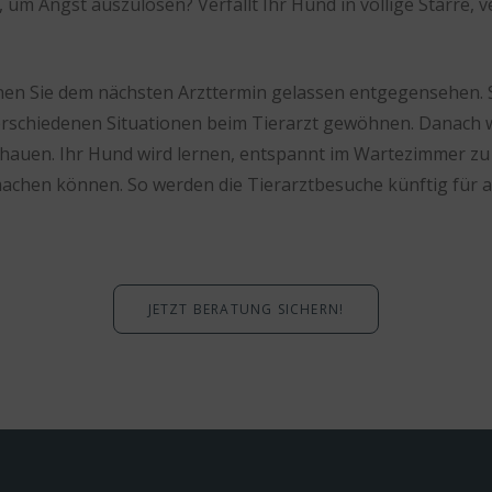
um Angst auszulösen? Verfällt Ihr Hund in völlige Starre, ve
en Sie dem nächsten Arzttermin gelassen entgegensehen. Si
 verschiedenen Situationen beim Tierarzt gewöhnen. Danach w
hauen. Ihr Hund wird lernen, entspannt im Wartezimmer zu l
hen können. So werden die Tierarztbesuche künftig für al
JETZT BERATUNG SICHERN!