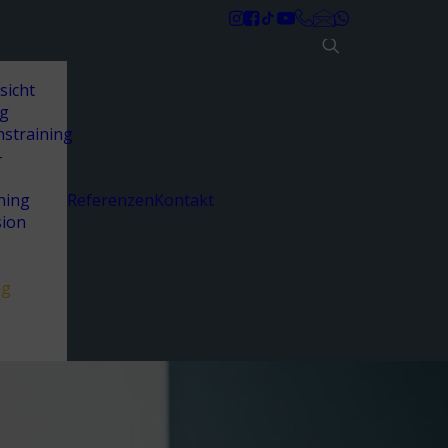
sicht
ng
nstraining
-
ning
Referenzen
Kontakt
sion
ng