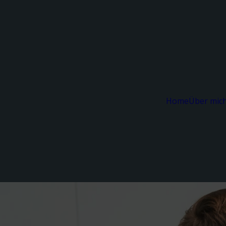
Home
Über mic