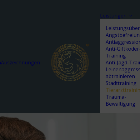
Leistungen
Leistungsüber
Angstbefreiu
Antiaggressio
Anti-Giftköder
Training
h
Auszeichnungen
Anti-Jagd-Trai
Leinenaggres
abtrainieren
Stadttraining
Tierarzttraini
Trauma-
Bewältigung