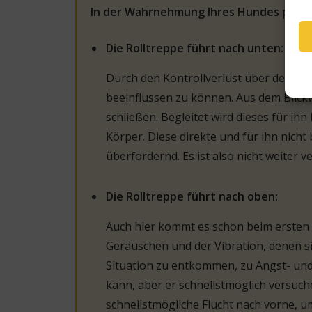
In der Wahrnehmung Ihres Hundes passie
Die Rolltreppe führt nach unten:
Durch den Kontrollverlust über den sic
beeinflussen zu können. Aus dem Blick
schließen. Begleitet wird dieses für 
Körper. Diese direkte und für ihn nich
überfordernd. Es ist also nicht weiter 
Die Rolltreppe führt nach oben:
Auch hier kommt es schon beim ersten 
Geräuschen und der Vibration, denen s
Situation zu entkommen, zu Angst- und 
kann, aber er schnellstmöglich versuch
schnellstmögliche Flucht nach vorne, u