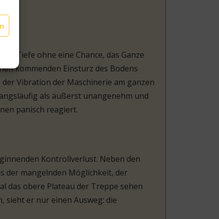
en
n die Tiefe ohne eine Chance, das Ganze
glichen kommenden Einsturz des Bodens
 der Vibration der Maschinerie am ganzen
 zwangsläufig als äußerst unangenehm und
onen panisch reagiert.
ginnenden Kontrollverlust. Neben den
us der mangelnden Möglichkeit, der
mal das obere Plateau der Treppe sehen
 sieht er nur einen Ausweg: die