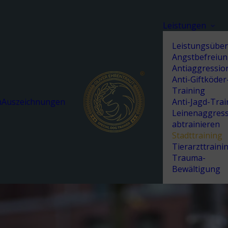
Leistungen
Leistungsüber
Angstbefreiu
Antiaggressio
Anti-Giftköder
Training
h
Auszeichnungen
Anti-Jagd-Trai
Leinenaggres
abtrainieren
Stadttraining
Tierarzttraini
Trauma-
Bewältigung