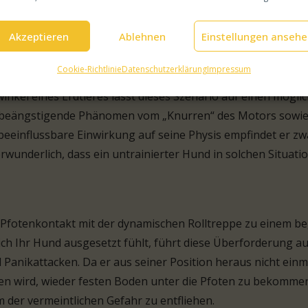
rt folgendes:
Akzeptieren
Ablehnen
Einstellungen anseh
Cookie-Richtlinie
Datenschutzerklärung
Impressum
h bewegenden Boden stürzt er vermeintlich unkontrolliert i
winkel eines Erdtieres lässt dieses Szenario auf einen mö
ihn beängstigende Phänomen vom „Knurren“ des Motors sowie
t beeinflussbare Einwirkung auf seine Physis empfindet er
verwunderlich, dass ein untrainierter Hund in solchen Situati
Pfotenkontakt mit der dynamischen Rolltreppe zu einem be
ich Ihr Hund ausgesetzt fühlt, führt diese Überforderung a
Panikattacken. Da er aus seiner Position heraus nicht ein
en wird, wieder festen Boden unter die Pfoten zu bekommen,
m der vermeintlichen Gefahr zu entfliehen.