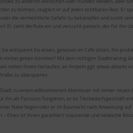
en Kontakt zu anderen Menschen oder Hunden meiden, aber 
hen zu können, reagiert er auf jeden sichtbaren Reiz. Er 
 oder die vermeintliche Gefahr zu bekämpfen und somit sein
en? Er zieht die Rute ein und versucht panisch, der für ihn
 Sie entspannt Eis essen, gelassen im Café sitzen, ihn pro
vorbei gehen könnten? Mit dem richtigen Stadttraining läs
en neben Ihnen herlaufen, an Ampeln ggf. etwas abseits von
Straße zu überqueren.
die Stadt zu einem willkommenen Abenteuer mit immer neuen
für ihn als Parcours fungieren, er im Tierbedarfsgeschäft en
r seiner Nase liegen oder er im Baumarkt nach Anweisung au
– Eines ist Ihnen garantiert: staunende und neidische Blick