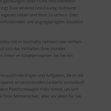
sind gezwungen Ihren Hund mitzunehmen?
springt Rute wedelnd und freudig mobbend
 eigenes Leben und Ihres zu sichern. Oder
 überfordernden und angstgeprägten Situation
blemlos mit in Geschäfte nehmen oder einfach
st sich das Verhalten Ihres Hundes
 Ihnen im Schatten warten, bis Sie ihn
 Herausforderungen und Aufgaben, die er mit
tspannt an verlockenden Leckerlis vorbeiläuft
f dem Plattformwagen Platz nimmt, um sich
e Ihrer Mitmenschen, aber vor allem für Sie: