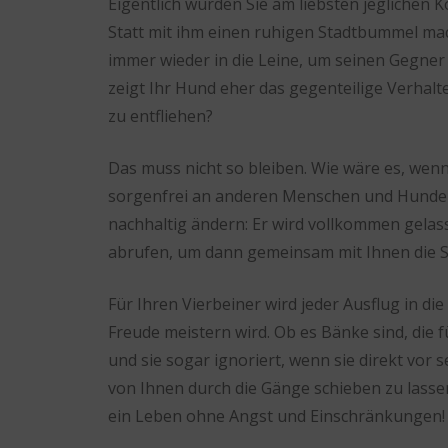
Eigentlich würden Sie am liebsten jeglich
Statt mit ihm einen ruhigen Stadtbummel mac
immer wieder in die Leine, um seinen Gegner
zeigt Ihr Hund eher das gegenteilige Verhalt
zu entfliehen?
Das muss nicht so bleiben. Wie wäre es, wenn
sorgenfrei an anderen Menschen und Hunden 
nachhaltig ändern: Er wird vollkommen gelass
abrufen, um dann gemeinsam mit Ihnen die 
Für Ihren Vierbeiner wird jeder Ausflug in 
Freude meistern wird. Ob es Bänke sind, die 
und sie sogar ignoriert, wenn sie direkt vo
von Ihnen durch die Gänge schieben zu lassen 
ein Leben ohne Angst und Einschränkungen!