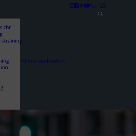
sicht
ng
nstraining
-
ning
Referenzen
Kontakt
sion
ng